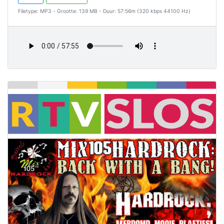
Filetype: MP3 - Grootte: 139 MB - Duur: 57:56m (320 kbps 44100 Hz)