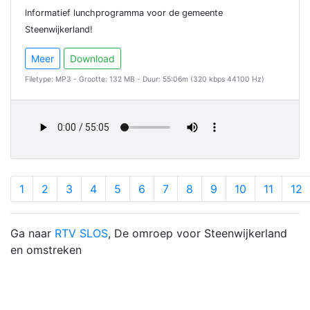
lnformatief lunchprogramma voor de gemeente
Steenwijkerland!
Meer
Download
Filetype: MP3 - Grootte: 132 MB - Duur: 55:06m (320 kbps 44100 Hz)
1
2
3
4
5
6
7
8
9
10
11
12
Ga naar
RTV SLOS
, De omroep voor Steenwijkerland
en omstreken