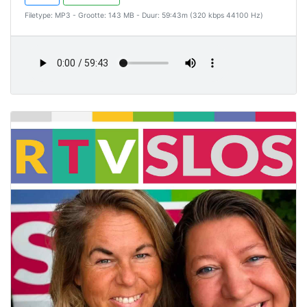
Filetype: MP3 - Grootte: 143 MB - Duur: 59:43m (320 kbps 44100 Hz)