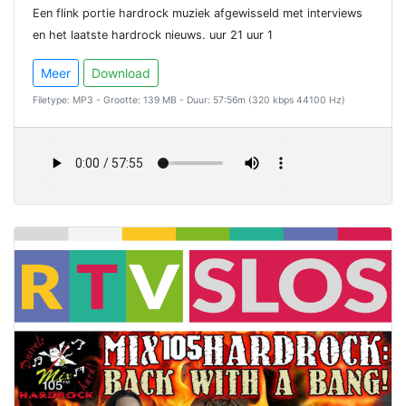
Een flink portie hardrock muziek afgewisseld met interviews
en het laatste hardrock nieuws. uur 21 uur 1
Meer
Download
Filetype: MP3 - Grootte: 139 MB - Duur: 57:56m (320 kbps 44100 Hz)