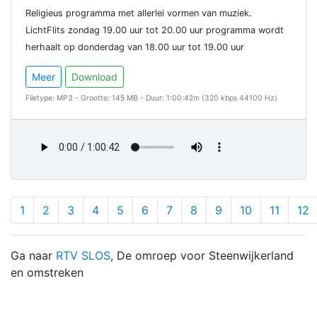
Religieus programma met allerlei vormen van muziek.
LichtFlits zondag 19.00 uur tot 20.00 uur programma wordt
herhaalt op donderdag van 18.00 uur tot 19.00 uur
Meer
Download
Filetype: MP3 - Grootte: 145 MB - Duur: 1:00:42m (320 kbps 44100 Hz)
1
2
3
4
5
6
7
8
9
10
11
12
Ga naar
RTV SLOS
, De omroep voor Steenwijkerland
en omstreken