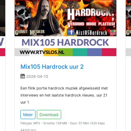
Mix105 Hardrock uur 2
2026-04-13
Een flink portie hardrock muziek afgewisseld met
interviews en het laatste hardrock nieuws. uur 21
uur 1
Meer
Download
Filetype: MP3 - Grootte: 139 MB - Duur: 57:56m (320 kbps
44100 Hz)