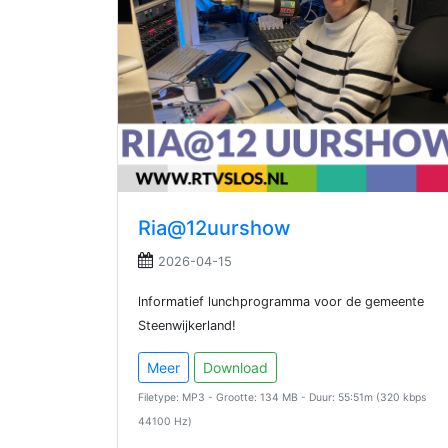
Ria@12uurshow
2026-04-15
lnformatief lunchprogramma voor de gemeente
Steenwijkerland!
Meer
Download
Filetype: MP3 - Grootte: 134 MB - Duur: 55:51m (320 kbps
44100 Hz)