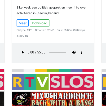
Elke week een politiek gesprek en meer info over
activiteiten in Steenwijkerland
Meer
Download
Filetype: MP3 - Grootte: 132 MB - Duur: 55:05m (320 kbps
44100 Hz)