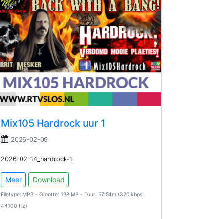
Mix105 Hardrock uur 1
2026-02-09
2026-02-14_hardrock-1
Meer
Download
Filetype: MP3 - Grootte: 138 MB - Duur: 57:54m (320 kbps
44100 Hz)