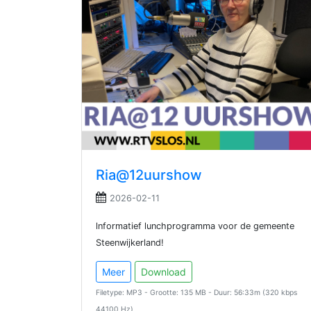
Ria@12uurshow
2026-02-11
lnformatief lunchprogramma voor de gemeente
Steenwijkerland!
Meer
Download
Filetype: MP3 - Grootte: 135 MB - Duur: 56:33m (320 kbps
44100 Hz)