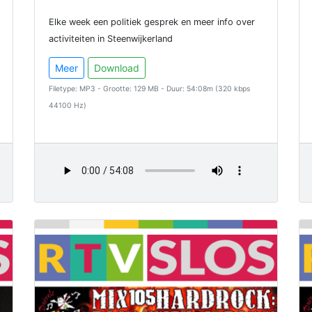
Elke week een politiek gesprek en meer info over
activiteiten in Steenwijkerland
Meer
Download
Filetype: MP3 - Grootte: 129 MB - Duur: 54:08m (320 kbps
44100 Hz)