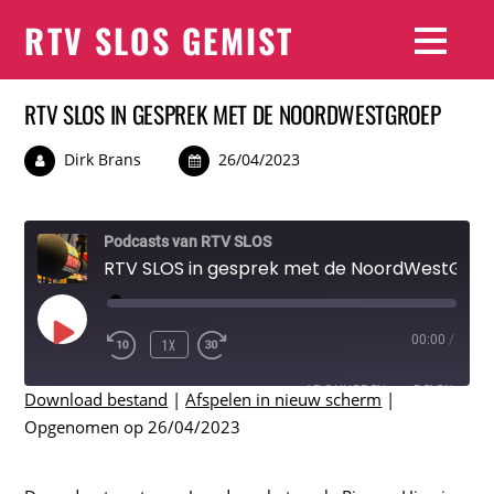
RTV SLOS GEMIST
RTV SLOS IN GESPREK MET DE NOORDWESTGROEP
Dirk Brans
26/04/2023
Podcasts van RTV SLOS
RTV SLOS in gesprek met de NoordWestGroep
PLAY
00:00
/
1X
EPISODE
ABONNEREN
DELEN
Download bestand
|
Afspelen in nieuw scherm
|
Opgenomen op 26/04/2023
DELEN
RSS FEED
LINK