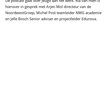
De podcast gaat over Jeugd aan het werk. Ria van Hien is
hierover in gesprek met Arjen Mol directeur van de
NoordwestGroep, Michel Post teamleider NWG academie
en Jelle Bosch Senior adviser en projectleider Edunova.
EMBED