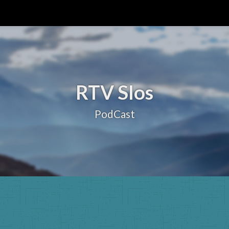
RTV Slos
PodCast