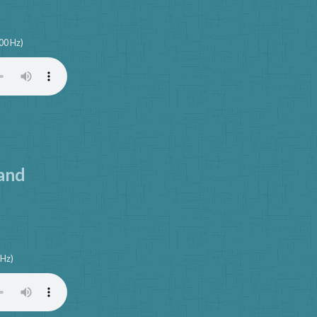
00 Hz)
land
 Hz)