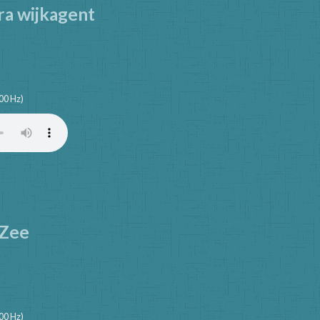
ra wijkagent
00 Hz)
 Zee
00 Hz)