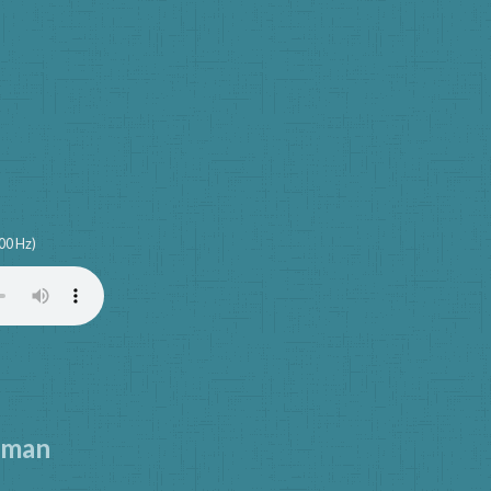
00 Hz)
rman