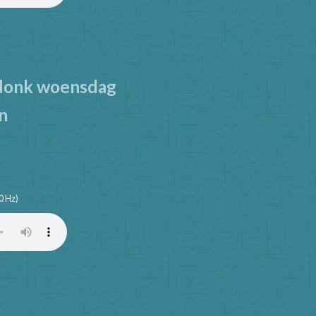
donk woensdag
n
0 Hz)