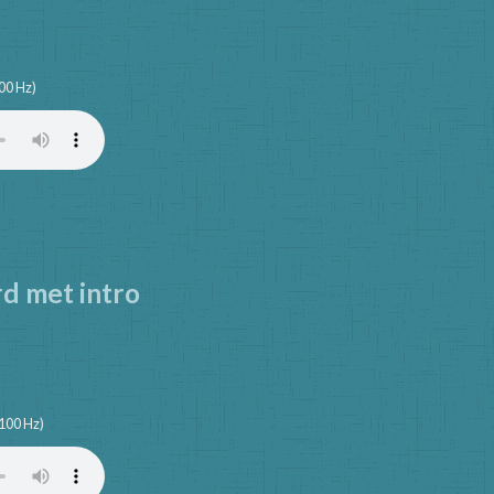
00 Hz)
d met intro
4100 Hz)